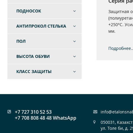
Серия р
ПОДНОСОК
Защитная о
(полиуретан
+250°С. Ус
АНТИПРОКОЛ СТЕЛЬКА
мм.
ПОЛ
Подробнее..
ВЫСОТА ОБУВИ
КЛАСС ЗАЩИТЫ
+7 727 310 52 53
info@etalonsna
+7 708 808 48 48 WhatsApp
050031, Казахст
ул. Толе би, д. 2