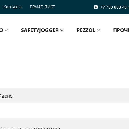
Контакты
ПРАЙС-ЛИСТ
+7 708 808 48 
БО
SAFETYJOGGER
PEZZOL
ПРОЧ
йдено