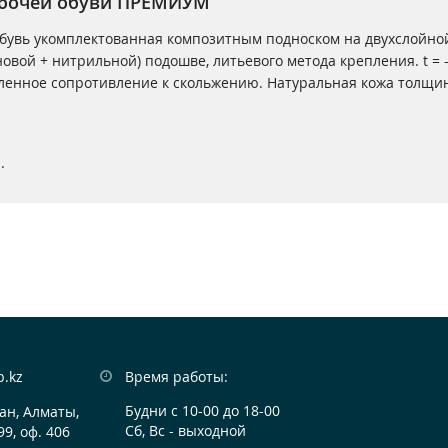
абочей обуви ПРЕМИУМ
бувь укомплектованная композитным подноском на двухслойн
овой + нитрильной) подошве, литьевого метода крепления. t = -
иленное сопротивление к скольжению. Натуральная кожа толщино
.
b.kz
Время работы:
Будни с 10-00 до 18-00
ан, Алматы,

Сб, Вс - выходной
99, оф. 406