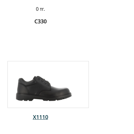
0 тг.
C330
X1110