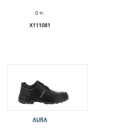
0 тг.
X111081
AURA