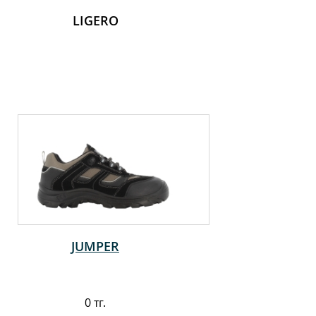
LIGERO
JUMPER
0 тг.