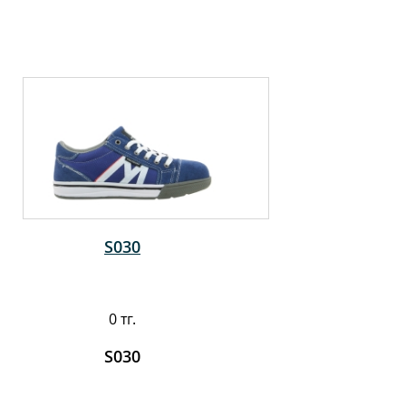
S030
0 тг.
S030