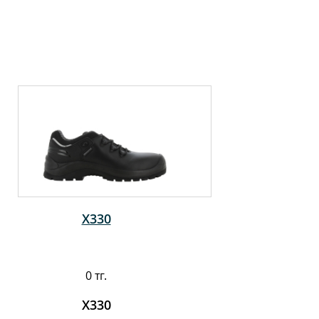
X330
0 тг.
X330