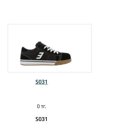
S031
0 тг.
S031