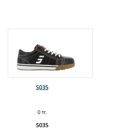
S035
0 тг.
S035