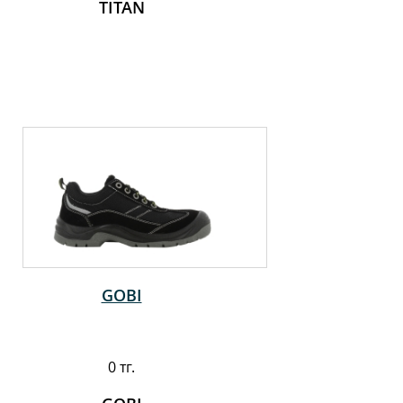
TITAN
GOBI
0 тг.