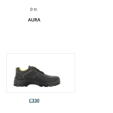
0 тг.
AURA
C330