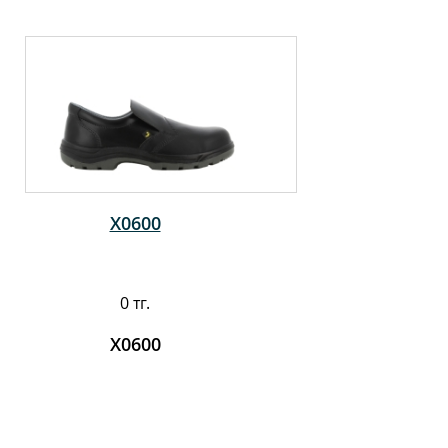
X0600
0 тг.
X0600