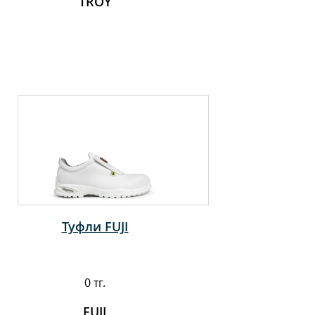
TROY
Туфли FUJI
0 тг.
FUJI