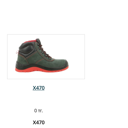
X470
0 тг.
X470