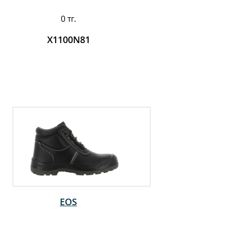
0 тг.
X1100N81
EOS