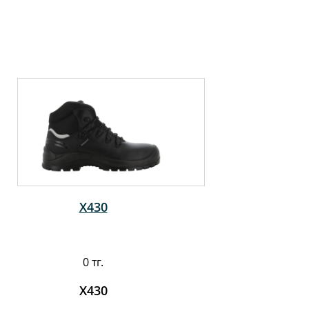
X430
0 тг.
X430