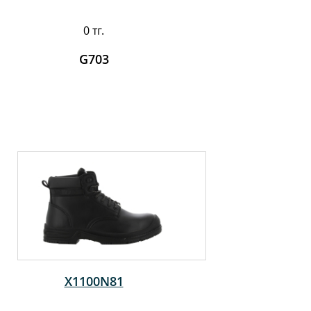
0 тг.
G703
X1100N81