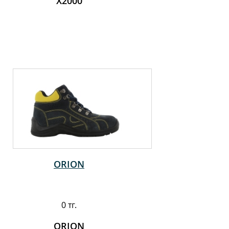
X2000
ORION
0 тг.
ORION