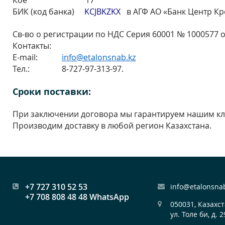
Кбе 17
БИК (код банка)
KCJBKZKX
в АГФ АО «Банк Центр Кр
Св-во о регистрации по НДС Серия 60001 № 1000577 от
Контакты:
E-mail:
info@etalonsnab.kz
Тел.:
8-727-97-313-97.
Сроки поставки:
При заключении договора мы гарантируем нашим кли
Производим доставку в любой регион Казахстана.
+7 727 310 52 53
info@etalonsna
+7 708 808 48 48 WhatsApp
050031, Казахст
ул. Толе би, д. 2