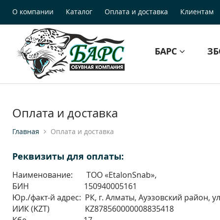
О компании
Каталог
Оплата и доставка
Клиентам
БАРС
З
Оплата и доставка
Главная
Оплата и доставка
Реквизиты для оплаты:
Наименование: TOO «EtalonSnab»,
БИН 150940005161
Юр./факт-й адрес: РК, г. Алматы, Ауэзовский район, ул
ИИК (KZT) KZ878560000008835418