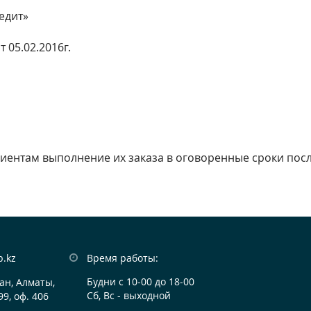
едит»
 05.02.2016г.
ентам выполнение их заказа в оговоренные сроки посл
b.kz
Время работы:
Будни с 10-00 до 18-00
ан, Алматы,

Сб, Вс - выходной
99, оф. 406