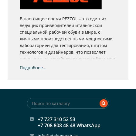
В настоящее время PEZZOL – это один из
ведущих производителей итальянской
специальной рабочей обуви в мире, с
личными производственными мощностями,
лабораторией для тестирования, штатом
технологов и дизайнеров, что позволяет
предлагать высочайшее качество обуви, при
этом сохраняя доступные цены.
Подробнее...
Компания PEZZOL изготовляет обувь для всех
основных промышленных отраслей, таких как
Добыча Нефти и Газа, Автомобильная
промышленность, Легкая промышленность,
Энергетика и техническое обслуживание,
Логистика, Транспорт и другие. Во время
создания защитных свойств обуви,
необходимых для работы в различных
+7 727 310 52 53
+7 708 808 48 48 WhatsApp
экстремальных условиях, компания PEZZOL
использует лучшие технологии, такие как,
info@etalonsnab.kz