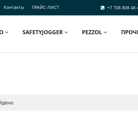
Контакты
ПРАЙС-ЛИСТ
+7 708 808 48 
БО
SAFETYJOGGER
PEZZOL
ПРОЧ
йдено