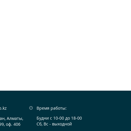
b.kz
Время работы:
Будни с 10-00 до 18-00
ан, Алматы,

Сб, Вс - выходной
99, оф. 406