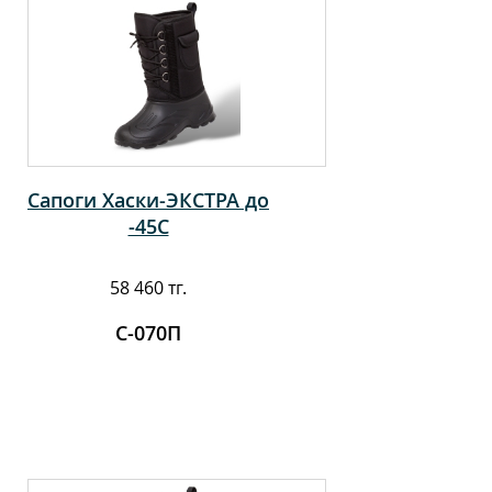
Сапоги Хаски-ЭКСТРА до
-45С
58 460 тг.
С-070П