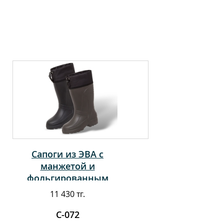
Сапоги из ЭВА с
манжетой и
фольгированным
чулком (-20С)
11 430 тг.
С-072