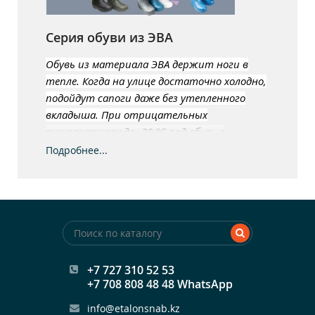
Серия обуви из ЭВА
Обувь из материала ЭВА держит ноги в
тепле. Когда на улице достаточно холодно,
подойдут сапоги даже без утепленного
вкладыша. При отрицательных
температурах до -20 °
C
под обувь с
утеплителем достаточно надеть тонкие
Подробнее...
носки. При низких температурах обувь из
ЭВА остается мягкой, и не деформируется.
ЭВА полностью водонепроницаемая. Модели
обуви с манжетой из водонепроницаемой
ткани - благодаря шнурку или резинке они
плотно прилегают к ногам, исключая
+7 727 310 52 53
попадание воды в голенища.
+7 708 808 48 48 WhatsApp
Упругая подошва отлично амортизирует
info@etalonsnab.kz