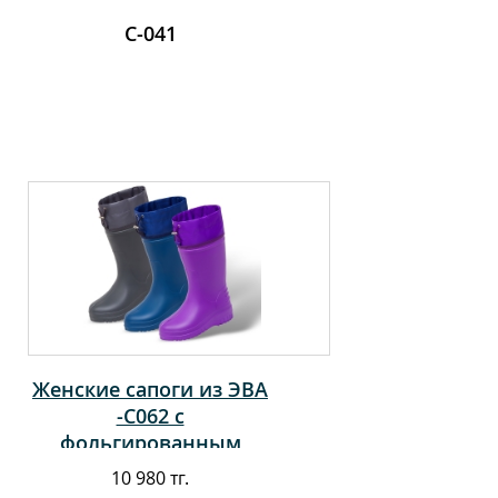
С-041
Женские сапоги из ЭВА
-С062 с
фольгированным
чулком (-20С)
10 980 тг.