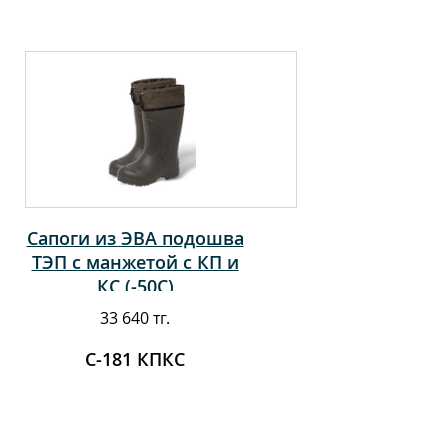
Сапоги из ЭВА подошва
ТЭП с манжетой с КП и
КС (-50С)
33 640 тг.
С-181 КПКС