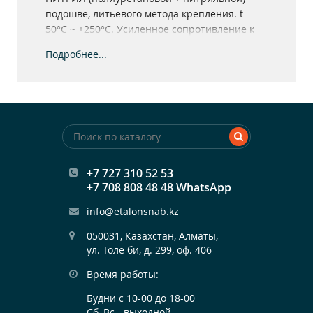
подошве, литьевого метода крепления. t = -
50°С ~ +250°С. Усиленное сопротивление к
скольжению. Натуральная кожа толщиной 1,8-
Подробнее...
2,0 мм.
+7 727 310 52 53
+7 708 808 48 48 WhatsApp
info@etalonsnab.kz
050031, Казахстан, Алматы,

ул. Толе би, д. 299, оф. 406
Время работы:
Будни с 10-00 до 18-00
Сб, Вс - выходной