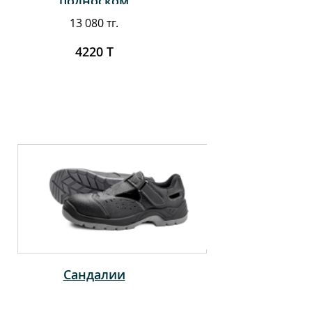
подноском
13 080 тг.
4220 Т
Сандалии