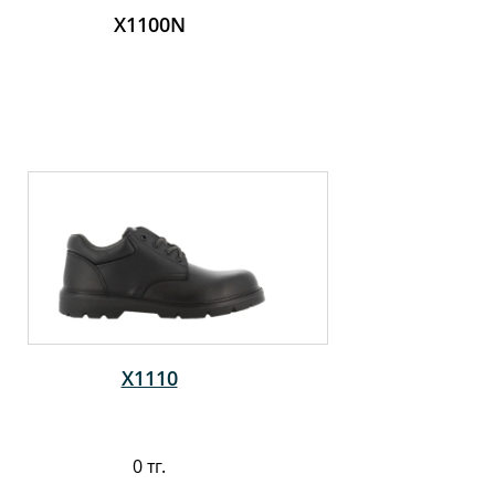
X1100N
X1110
0 тг.