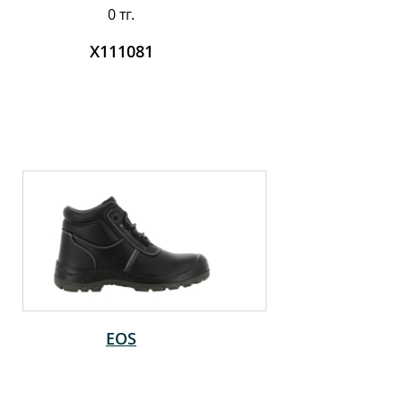
0 тг.
X111081
EOS