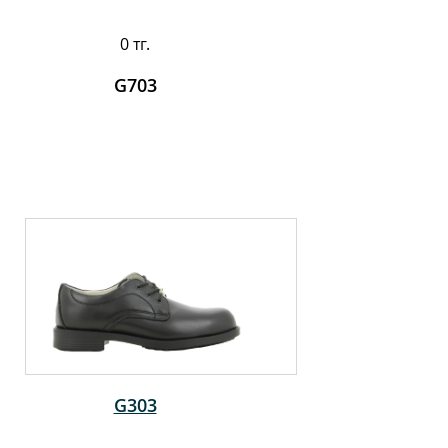
0 тг.
G703
G303