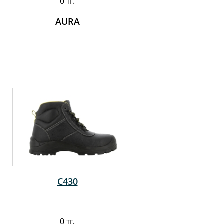
0 тг.
AURA
C430
0 тг.