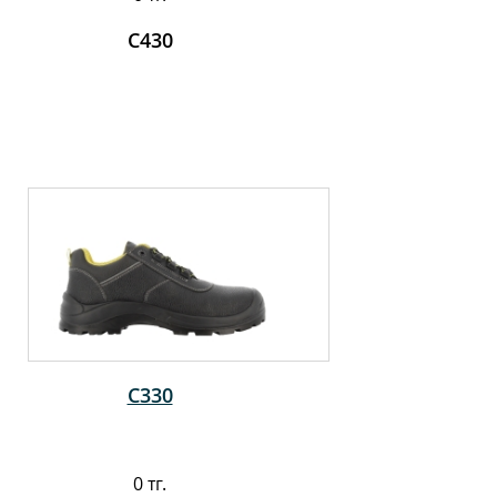
C430
C330
0 тг.