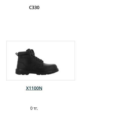
C330
X1100N
0 тг.