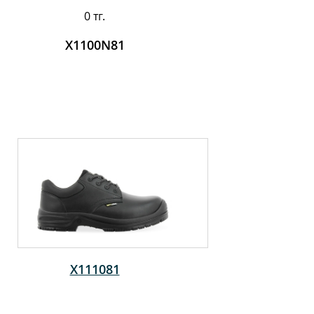
0 тг.
X1100N81
X111081