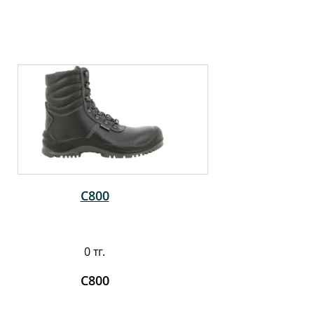
C800
0 тг.
C800