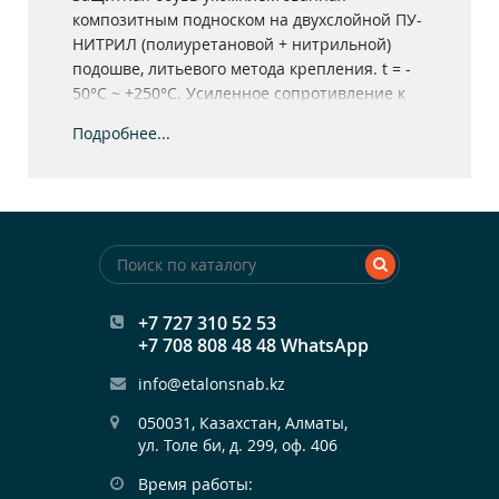
композитным подноском на двухслойной ПУ-
НИТРИЛ (полиуретановой + нитрильной)
подошве, литьевого метода крепления. t = -
50°С ~ +250°С. Усиленное сопротивление к
скольжению. Натуральная кожа толщиной 1,8-
Подробнее...
2,0 мм.
+7 727 310 52 53
+7 708 808 48 48 WhatsApp
info@etalonsnab.kz
050031, Казахстан, Алматы,

ул. Толе би, д. 299, оф. 406
Время работы: