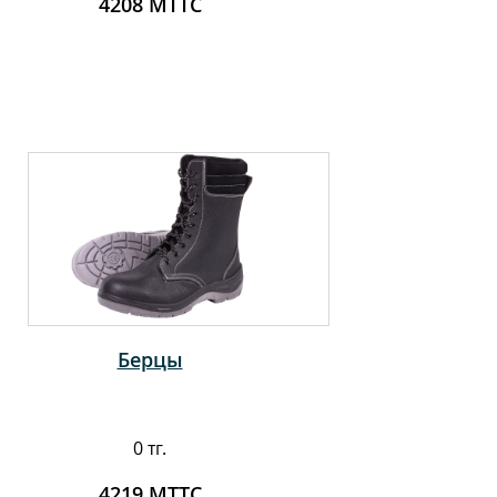
4208 МТТС
Берцы
0 тг.
4219 МТТС