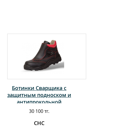
Ботинки Сварщика с
защитным подноском и
антипрокольной
стелькой
30 100 тг.
СНС