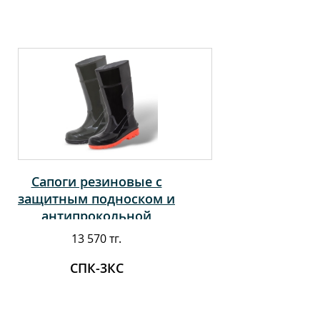
Сапоги резиновые с
защитным подноском и
антипрокольной
стелькой
13 570 тг.
СПК-3КС