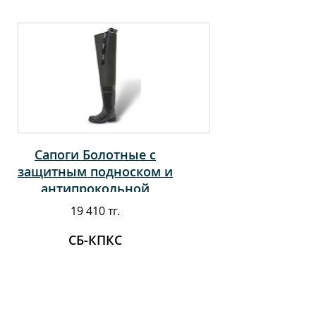
Сапоги Болотные с
защитным подноском и
антипрокольной
стелькой
19 410 тг.
СБ-КПКС