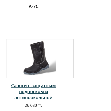
А-7С
Сапоги с защитным
подноском и
антипрокольной
стелькой
26 680 тг.