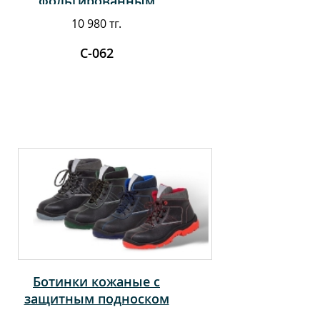
фольгированным
чулком (-20С)
10 980 тг.
С-062
Ботинки кожаные с
защитным подноском