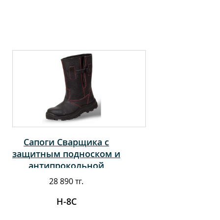
Сапоги Сварщика с
защитным подноском и
антипрокольной
стелькой
28 890 тг.
Н-8С