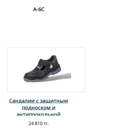
А-6С
Сандалии с защитным
подноском и
антипрокольной
стелькой
24 810 тг.