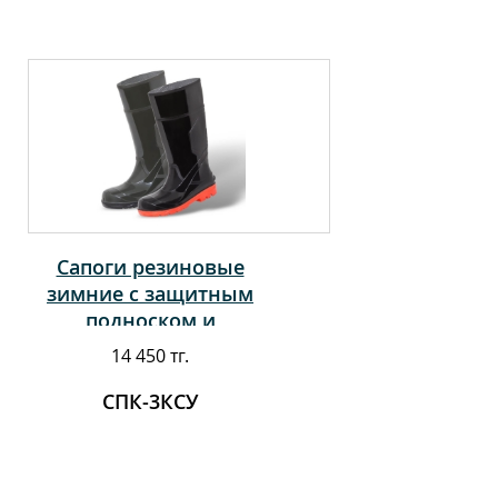
Сапоги резиновые
зимние с защитным
подноском и
антипрокольной
14 450 тг.
стелькой
СПК-3КСУ