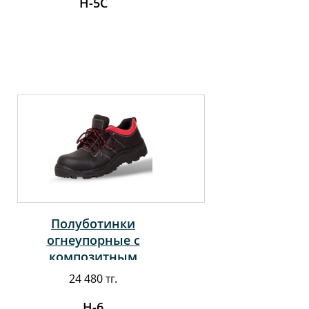
Н-5С
Полуботинки
огнеупорные с
композитным
подноском
24 480 тг.
Н-6