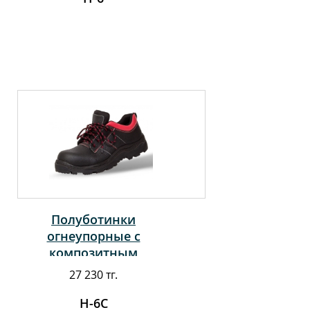
Полуботинки
огнеупорные с
композитным
подноском и
27 230 тг.
кевларовой стелькой
Н-6С