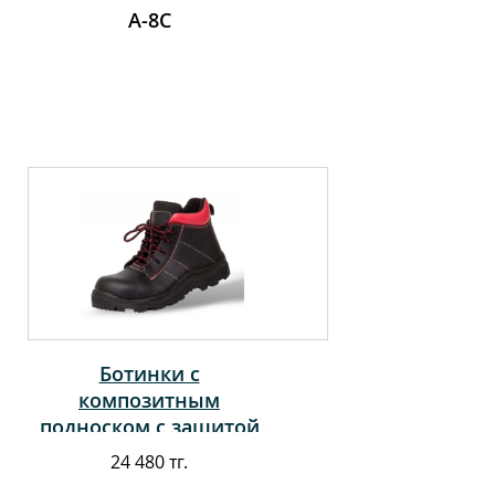
А-8С
Ботинки с
композитным
подноском с защитой
от эл. дуги.
24 480 тг.