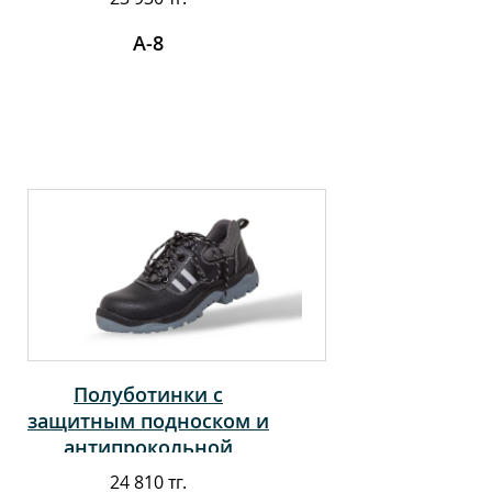
А-8
Полуботинки с
защитным подноском и
антипрокольной
стелькой
24 810 тг.