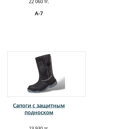
22 060 тг.
А-7
Сапоги с защитным
подноском
23 930 тг.