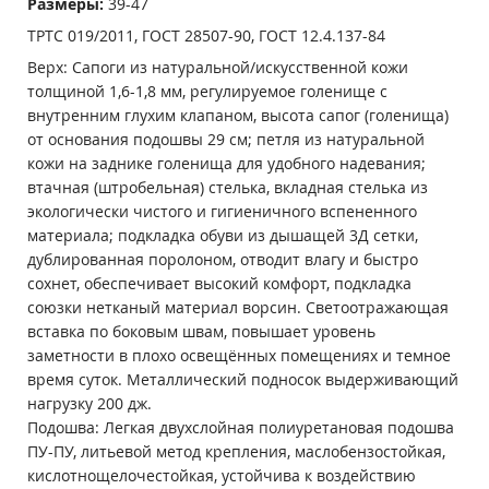
Размеры:
39-47
ТРТС 019/2011, ГОСТ 28507-90, ГОСТ 12.4.137-84
Верх: Сапоги из натуральной/искусственной кожи
толщиной 1,6-1,8 мм, регулируемое голенище с
внутренним глухим клапаном, высота сапог (голенища)
от основания подошвы 29 см; петля из натуральной
кожи на заднике голенища для удобного надевания;
втачная (штробельная) стелька, вкладная стелька из
экологически чистого и гигиеничного вспененного
материала; подкладка обуви из дышащей 3Д сетки,
дублированная поролоном, отводит влагу и быстро
сохнет, обеспечивает высокий комфорт, подкладка
союзки нетканый материал ворсин. Светоотражающая
вставка по боковым швам, повышает уровень
заметности в плохо освещённых помещениях и темное
время суток. Металлический подносок выдерживающий
нагрузку 200 дж.
Подошва: Легкая двухслойная полиуретановая подошва
ПУ-ПУ, литьевой метод крепления, маслобензостойкая,
кислотнощелочестойкая, устойчива к воздействию