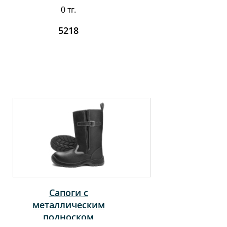
0 тг.
5218
Сапоги с
металлическим
подноском