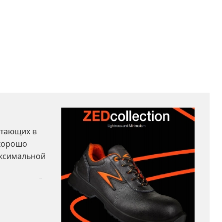
отающих в
 хорошо
аксимальной
 настоящий