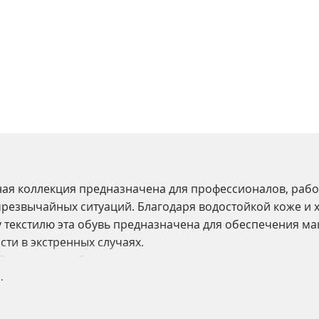
ая коллекция предназначена для профессионалов, раб
чрезвычайных ситуаций. Благодаря водостойкой коже и
 текстилю эта обувь предназначена для обеспечения м
сти в экстренных случаях.
 Для самых требовательных сотрудников, которым нужен
 свобода передвижения.
.