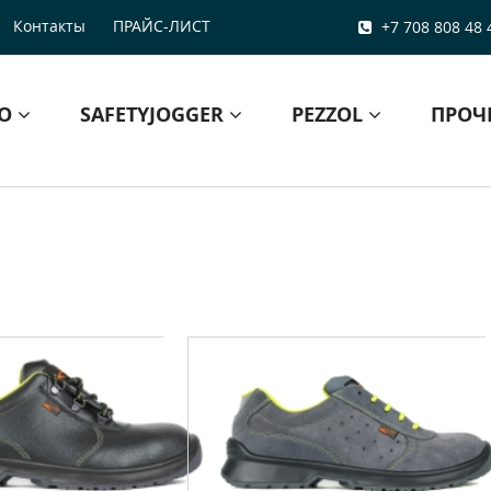
Контакты
ПРАЙС-ЛИСТ
+7 708 808 48 
БО
SAFETYJOGGER
PEZZOL
ПРОЧ