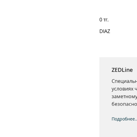
0 тг.
DIAZ
ZEDLine
Специальн
условиях 
заметному
безопасно
ситуации.
комфорт и
Подробнее..