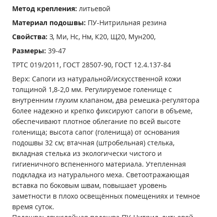
Метод крепления:
литьевой
Материал подошвы:
ПУ-Нитрильная резина
Свойства:
З, Ми, Нс, Нм, К20, Щ20, Мун200,
Размеры:
39-47
ТРТС 019/2011, ГОСТ 28507-90, ГОСТ 12.4.137-84
Верх: Сапоги из натуральной/искусственной кожи
толщиной 1,8-2,0 мм. Регулируемое голенище с
внутренним глухим клапаном, два ремешка-регулятора
более надежно и крепко фиксируют сапоги в объеме,
обеспечивают плотное облегание по всей высоте
голенища; высота сапог (голенища) от основания
подошвы 32 см; втачная (штробельная) стелька,
вкладная стелька из экологически чистого и
гигиеничного вспененного материала. Утепленная
подкладка из натурального меха. Светоотражающая
вставка по боковым швам, повышает уровень
заметности в плохо освещённых помещениях и темное
время суток.