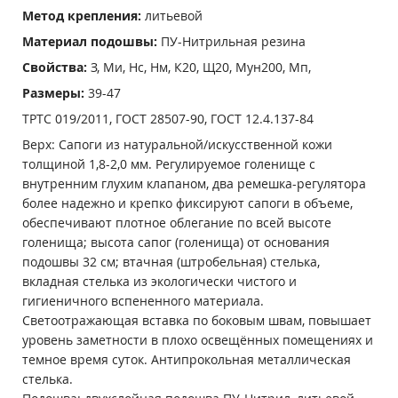
Метод крепления:
литьевой
Материал подошвы:
ПУ-Нитрильная резина
Свойства:
З, Ми, Нс, Нм, К20, Щ20, Мун200, Мп,
Размеры:
39-47
ТРТС 019/2011, ГОСТ 28507-90, ГОСТ 12.4.137-84
Верх: Сапоги из натуральной/искусственной кожи
толщиной 1,8-2,0 мм. Регулируемое голенище с
внутренним глухим клапаном, два ремешка-регулятора
более надежно и крепко фиксируют сапоги в объеме,
обеспечивают плотное облегание по всей высоте
голенища; высота сапог (голенища) от основания
подошвы 32 см; втачная (штробельная) стелька,
вкладная стелька из экологически чистого и
гигиеничного вспененного материала.
Светоотражающая вставка по боковым швам, повышает
уровень заметности в плохо освещённых помещениях и
темное время суток. Антипрокольная металлическая
стелька.