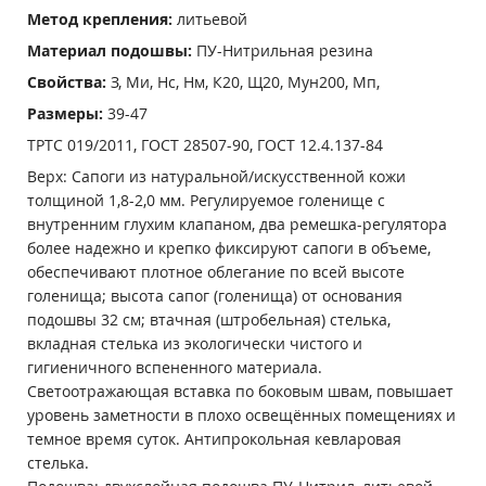
Метод крепления:
литьевой
Материал подошвы:
ПУ-Нитрильная резина
Свойства:
З, Ми, Нс, Нм, К20, Щ20, Мун200, Мп,
Размеры:
39-47
ТРТС 019/2011, ГОСТ 28507-90, ГОСТ 12.4.137-84
Верх: Сапоги из натуральной/искусственной кожи
толщиной 1,8-2,0 мм. Регулируемое голенище с
внутренним глухим клапаном, два ремешка-регулятора
более надежно и крепко фиксируют сапоги в объеме,
обеспечивают плотное облегание по всей высоте
голенища; высота сапог (голенища) от основания
подошвы 32 см; втачная (штробельная) стелька,
вкладная стелька из экологически чистого и
гигиеничного вспененного материала.
Светоотражающая вставка по боковым швам, повышает
уровень заметности в плохо освещённых помещениях и
темное время суток. Антипрокольная кевларовая
стелька.