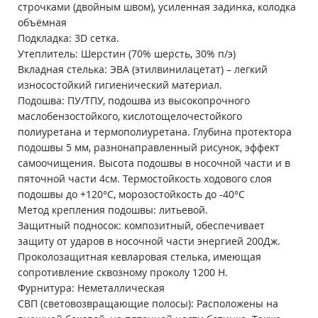
строчками (двойным швом), усиленная задинка, колодка
объёмная
Подкладка: 3D сетка.
Утеплитель: Шерстин (70% шерсть, 30% п/э)
Вкладная стелька: ЭВА (этилвинилацетат) – легкий
износостойкий гигиенический материал.
Подошва: ПУ/ТПУ, подошва из высокопрочного
маслобензостойкого, кислотощелочестойкого
полиуретана и термополиуретана. Глубина протектора
подошвы 5 мм, разнонаправленный рисунок, эффект
самоочищения. Высота подошвы в носочной части и в
пяточной части 4см. Термостойкость ходового слоя
подошвы до +120°С, морозостойкость до -40°С
Метод крепления подошвы: литьевой.
Защитный подносок: композитный, обеспечивает
защиту от ударов в носочной части энергией 200Дж.
Проколозащитная кевларовая стелька, имеющая
сопротивление сквозному проколу 1200 Н.
Фурнитура: Неметаллическая
СВП (световозвращающие полосы): Расположены на