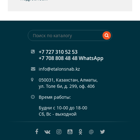
на однослойной и двухслойной ПУ / ПУ-ПУ
(полиуретановой) подошве. Используется для
защиты ног работников от травм,
загрязнений, пыли, влаги, масел и др.
Обувь серии ЭКОНОМ идеально подходит для
закупок с дефицитом бюджета. Может
использоваться для работ во всех отраслях
промышленности: горно-рудной,
+7 727 310 52 53
строительной, нефтяной,
+7 708 808 48 48 WhatsApp
сельскохозяйственной, транспортной,
info@etalonsnab.kz
металлургической и многих других.
Благодаря своей легкости, обувь позволяет
050031, Казахстан, Алматы,

работникам выполнять свой труд в течении
ул. Толе би, д. 299, оф. 406
всего дня не испытывая усталости.
Время работы:
Подошва из полиуретановая -
износоустойчивая и легкая,
Будни с 10-00 до 18-00
маслобензостойкая, кислотостойкая,
Сб, Вс - выходной
щелочестойкая, обеспечивает защиту от
агрессивных сред и нефтепродуктов.
@
Профиль ходового слоя подошвы
обеспечивает отличное сцепление с