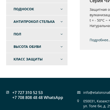
Серия Ч
ПОДНОСОК
Защитная о
вулканизац
t = - 50°С ~
АНТИПРОКОЛ СТЕЛЬКА
Натуральная
ПОЛ
Подробнее..
ВЫСОТА ОБУВИ
КЛАСС ЗАЩИТЫ
+7 727 310 52 53
info@etalonsna
+7 708 808 48 48 WhatsApp
050031, Казахст
ул. Толе би, д. 2