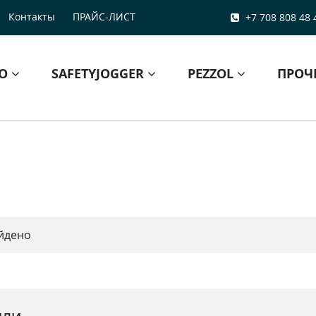
Контакты
ПРАЙС-ЛИСТ
+7 708 808 48 
БО
SAFETYJOGGER
PEZZOL
ПРОЧ
йдено