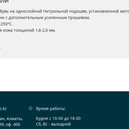
ИЛИ
бувь на однослойной Нитрильной подошве, установленной мет
ии с дополнительным усиленным прошивом.
 +250°С.
 кожа толщиной 1,8-2,0 мм.
.
b.kz
Время работы:
Будни с 10-00 до 18-00
ан, Алматы,

Сб, Вс - выходной
99, оф. 406