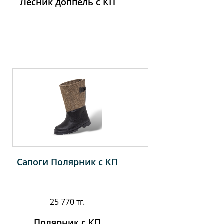
Лесник доппель с КП
Сапоги Полярник с КП
25 770 тг.
Полярник с КП