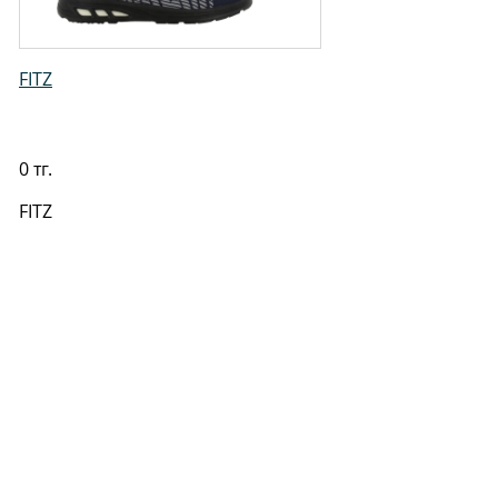
FITZ
0 тг.
FITZ