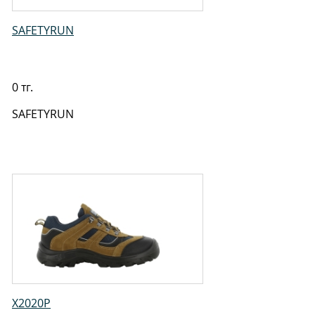
SAFETYRUN
0 тг.
SAFETYRUN
X2020P