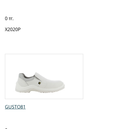
0 тг.
X2020P
GUSTO81