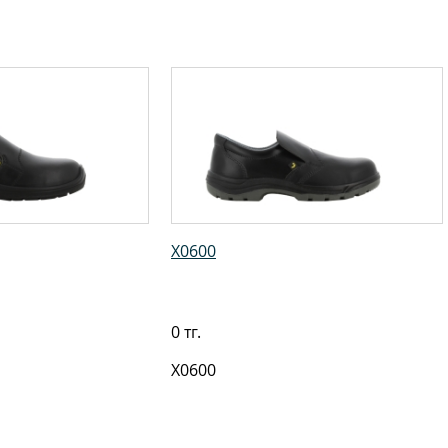
X0600
0 тг.
X0600