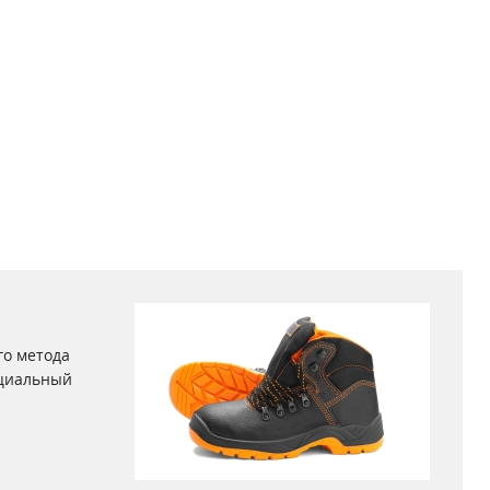
го метода
ециальный