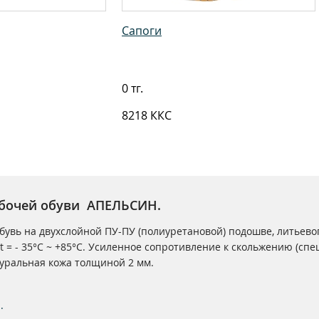
Сапоги
0 тг.
8218 ККС
абочей обуви АПЕЛЬСИН.
бувь на двухслойной ПУ-ПУ (полиуретановой) подошве, литьево
t = - 35°С ~ +85°С. Усиленное сопротивление к скольжению (сп
туральная кожа толщиной 2 мм.
.